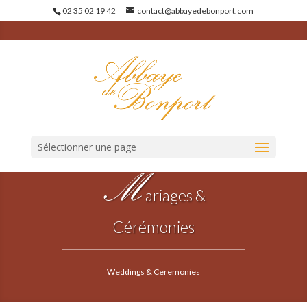
02 35 02 19 42
contact@abbayedebonport.com
Sélectionner une page
M
ariages &
Cérémonies
Weddings & Ceremonies