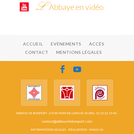
L’
Abbaye en vidéo
ACCUEIL
EVÉNEMENTS
ACCÈS
CONTACT
MENTIONS LÉGALES
ABBAYE DE BONPORT - 27340 PONT-DE-L’ARCHE (EURE) - 02 35 02 19 42 -
contact@abbayedebonport.com
INFORMATIONS LÉGALES
- RÉALISATION :
IMAGE-IN