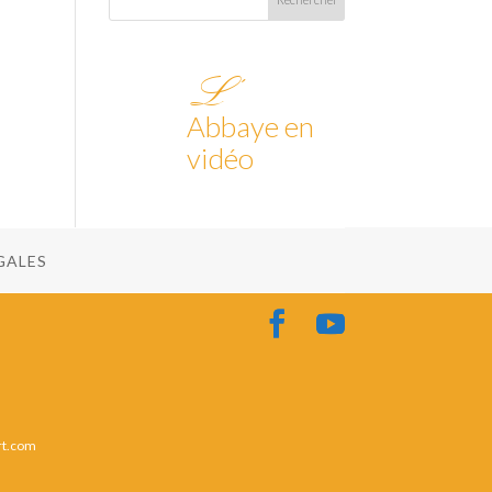
L’
Abbaye en
vidéo
GALES
rt.com