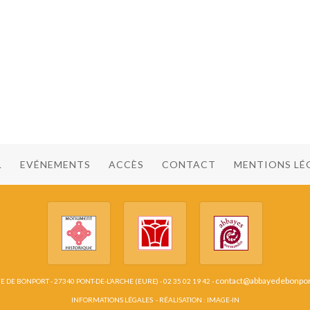
L
EVÉNEMENTS
ACCÈS
CONTACT
MENTIONS LÉ
contact@abbayedebonpo
 DE BONPORT - 27340 PONT-DE-L’ARCHE (EURE) - 02 35 02 19 42 -
INFORMATIONS LÉGALES
- RÉALISATION :
IMAGE-IN