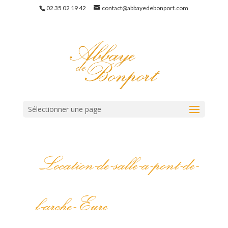
02 35 02 19 42
contact@abbayedebonport.com
Sélectionner une page
Location-de-salle-a-pont-de-
l-arche-Eure