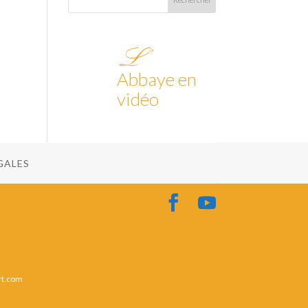
L’
Abbaye en
vidéo
GALES
rt.com