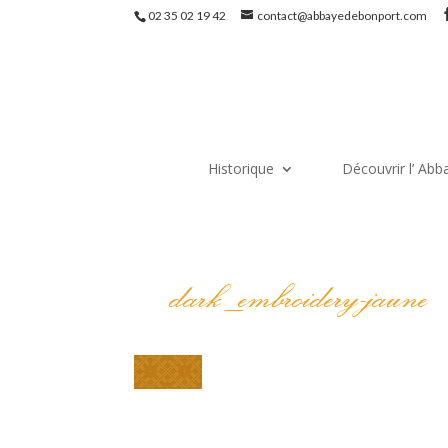
02 35 02 19 42
contact@abbayedebonport.com
Historique
Découvrir l’ Abb
dark_embroidery-jaune