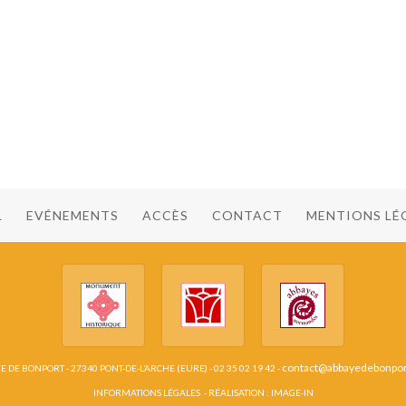
L
EVÉNEMENTS
ACCÈS
CONTACT
MENTIONS LÉ
contact@abbayedebonpo
 DE BONPORT - 27340 PONT-DE-L’ARCHE (EURE) - 02 35 02 19 42 -
INFORMATIONS LÉGALES
- RÉALISATION :
IMAGE-IN