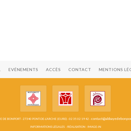
L
EVÉNEMENTS
ACCÈS
CONTACT
MENTIONS LÉ
contact@abbayedebonpo
 DE BONPORT - 27340 PONT-DE-L’ARCHE (EURE) - 02 35 02 19 42 -
INFORMATIONS LÉGALES
- RÉALISATION :
IMAGE-IN