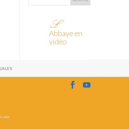
L’
Abbaye en
vidéo
GALES
rt.com